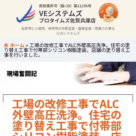
佐賀市と小城市、神埼市の外壁塗装・屋根塗装・雨漏りの事な
らVEシステムズ
ホーム
»
工場の改修工事でALC外壁高圧洗浄。住宅の塗
り替え工事で付帯部シリコン樹脂塗装。店舗の塗り替え工
事を行いました。
現場奮闘記
工場の改修工事でALC
外壁高圧洗浄。住宅の
塗り替え工事で付帯部