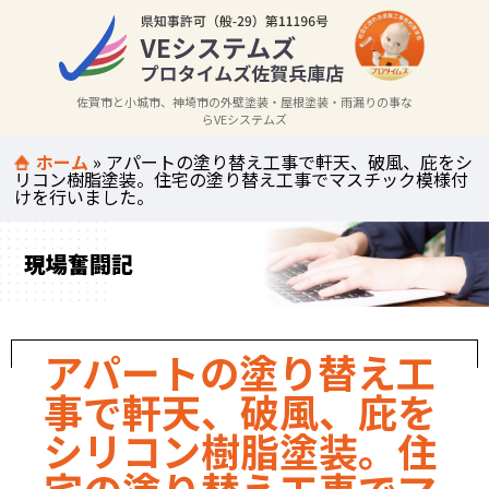
佐賀市と小城市、神埼市の外壁塗装・屋根塗装・雨漏りの事な
らVEシステムズ
ホーム
»
アパートの塗り替え工事で軒天、破風、庇をシ
リコン樹脂塗装。住宅の塗り替え工事でマスチック模様付
けを行いました。
現場奮闘記
アパートの塗り替え工
事で軒天、破風、庇を
シリコン樹脂塗装。住