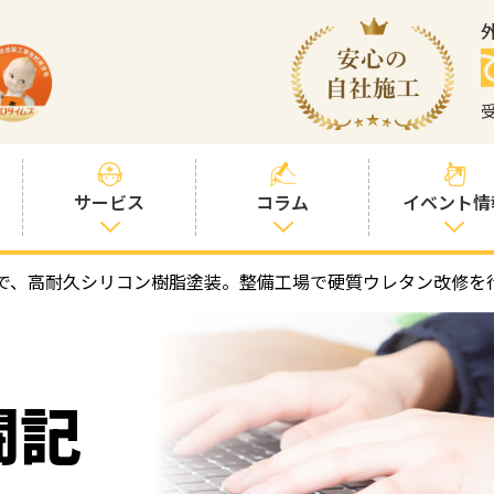
サービス
コラム
イベント情
で、高耐久シリコン樹脂塗装。整備工場で硬質ウレタン改修を
塗装プランと価
社長コラム
格
塗装コラム
プロタイムズオ
リジナル塗料
塗料コラム
闘記
お客様との交流
を大切に