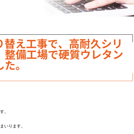
職人のこだわり
お家の健康診断
保証・点検
り替え工事で、高耐久シリ
見積書の見方
。整備工場で硬質ウレタン
した。
す。
まいります。