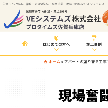
佐賀市と小城市、神埼市の外壁塗装・屋根塗装・雨漏りの事ならVEシステムズ
はじめての方へ
施工事例
はじめて外壁塗
ホーム
»
アパートの塗り替え工事
すべての事例
装を検討されて
いる方へ
施工内容の事例
喜んでいただけ
施工エリアの事
る３つの理由
現場奮
例
色の事例