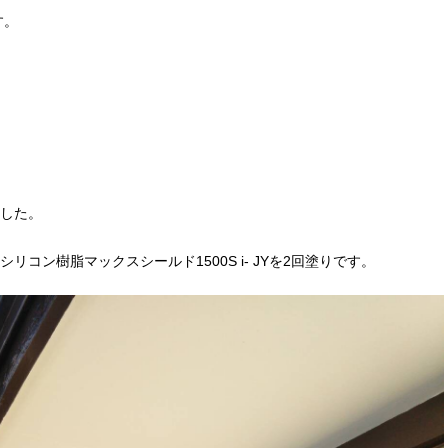
す。
。
した。
コン樹脂マックスシールド1500S i- JYを2回塗りです。