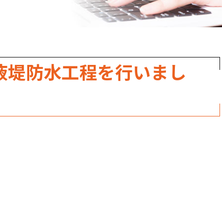
職人のこだわり
お家の健康診断
保証・点検
液堤防水工程を行いまし
見積書の見方