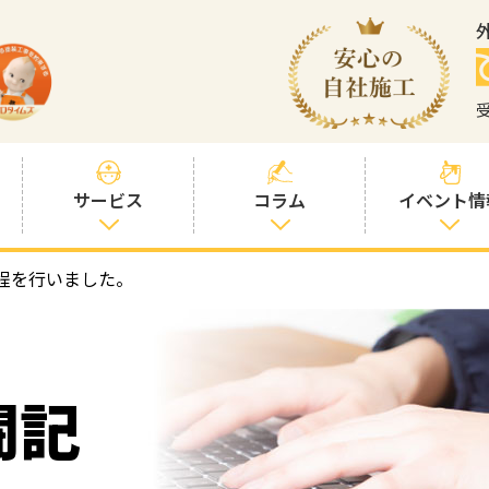
サービス
コラム
イベント情
程を行いました。
塗装プランと価
社長コラム
格
塗装コラム
プロタイムズオ
リジナル塗料
塗料コラム
闘記
お客様との交流
を大切に