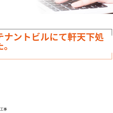
職人のこだわり
お家の健康診断
保証・点検
テナントビルにて軒天下処
見積書の見方
た。
工事