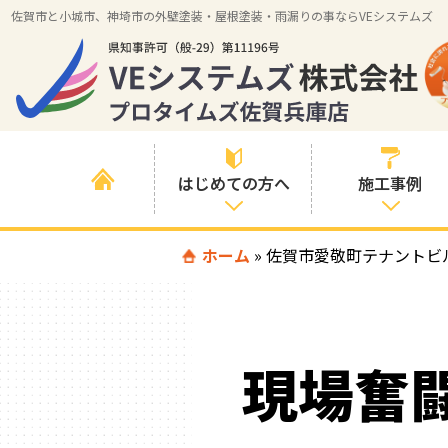
佐賀市と小城市、神埼市の外壁塗装・屋根塗装・雨漏りの事ならVEシステムズ
はじめての方へ
施工事例
はじめて外壁塗
ホーム
»
佐賀市愛敬町テナントビ
すべての事例
装を検討されて
いる方へ
施工内容の事例
喜んでいただけ
施工エリアの事
る３つの理由
現場奮
例
色の事例