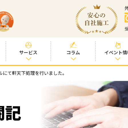
サービス
コラム
イベント情
ルにて軒天下処理を行いました。
塗装プランと価
社長コラム
格
塗装コラム
プロタイムズオ
リジナル塗料
塗料コラム
闘記
お客様との交流
を大切に