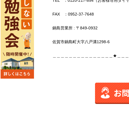
TEL ：0120-217-854（お客様専用ダイ
FAX ：0952-37-7648
鍋島営業所 : 〒849-0932
佐賀市鍋島町大字八戸溝1298-6
＿＿＿＿＿＿＿＿＿＿＿＿＿＿＿★＿＿＿
お