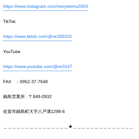
https://www.instagram.com/vesystems2003
TikTok
https://www.tiktok.com/@ve200310
YouTube
https://www.youtube.com/@ve3147
FAX ：0952-37-7648
鍋島営業所 : 〒849-0932
佐賀市鍋島町大字八戸溝1298-6
＿＿＿＿＿＿＿＿＿＿＿＿＿＿＿★＿＿＿＿＿＿＿＿＿＿＿＿＿＿