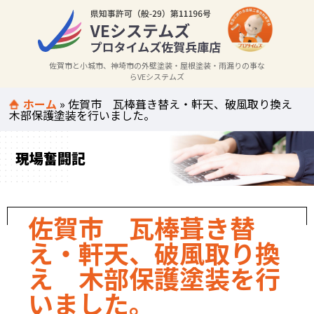
佐賀市と小城市、神埼市の外壁塗装・屋根塗装・雨漏りの事な
らVEシステムズ
ホーム
»
佐賀市 瓦棒葺き替え・軒天、破風取り換え
木部保護塗装を行いました。
現場奮闘記
佐賀市 瓦棒葺き替
え・軒天、破風取り換
え 木部保護塗装を行
いました。