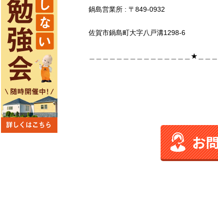
鍋島営業所 : 〒849-0932
佐賀市鍋島町大字八戸溝1298-6
＿＿＿＿＿＿＿＿＿＿＿＿＿＿＿★＿＿＿
お