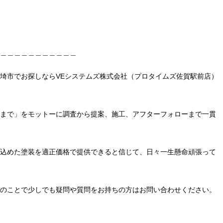
＿＿＿＿＿＿＿＿＿＿＿
埼市でお探しならVEシステムズ株式会社（プロタイムズ佐賀駅前店）
まで」をモットーに調査から提案、施工、アフターフォローまで一貫
込めた塗装を適正価格で提供できると信じて、日々一生懸命頑張って
のことで少しでも疑問や質問をお持ちの方はお問い合わせください。