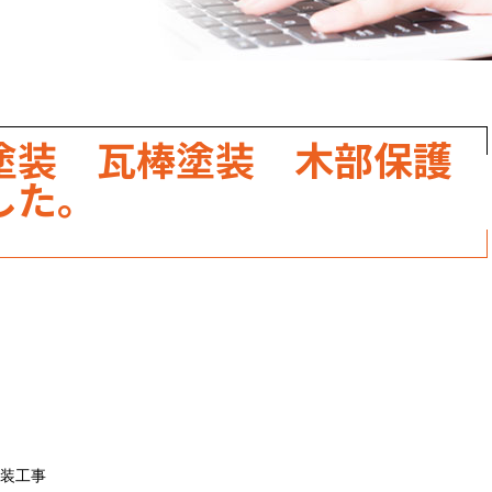
職人のこだわり
お家の健康診断
保証・点検
塗装 瓦棒塗装 木部保護
見積書の見方
した。
装工事