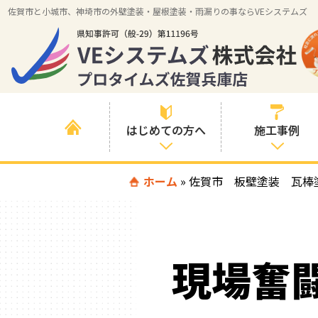
佐賀市と小城市、神埼市の外壁塗装・屋根塗装・雨漏りの事ならVEシステムズ
はじめての方へ
施工事例
はじめて外壁塗
ホーム
»
佐賀市 板壁塗装 瓦棒
すべての事例
装を検討されて
いる方へ
施工内容の事例
喜んでいただけ
施工エリアの事
る３つの理由
現場奮
例
色の事例