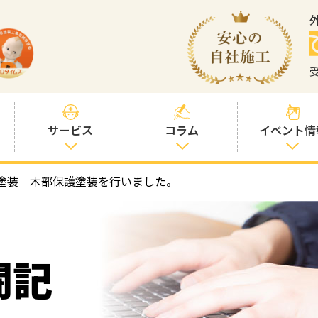
サービス
コラム
イベント情
塗装 木部保護塗装を行いました。
塗装プランと価
社長コラム
格
塗装コラム
プロタイムズオ
リジナル塗料
塗料コラム
闘記
お客様との交流
を大切に