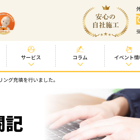
サービス
コラム
イベント情
リング充填を行いました。
塗装プランと価
社長コラム
格
塗装コラム
プロタイムズオ
リジナル塗料
塗料コラム
闘記
お客様との交流
を大切に