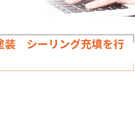
職人のこだわり
お家の健康診断
保証・点検
塗装 シーリング充填を行
見積書の見方