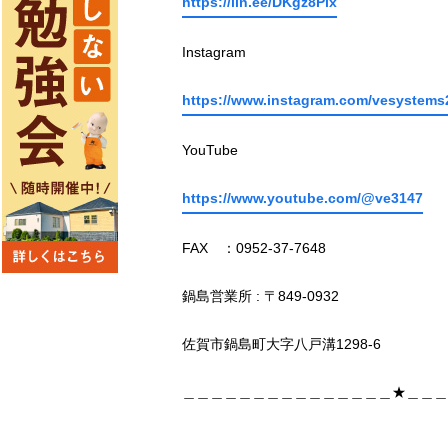
https://lin.ee/DKgz8Pix
Instagram
https://www.instagram.com/vesystems
YouTube
https://www.youtube.com/@ve3147
FAX ：0952-37-7648
鍋島営業所 : 〒849-0932
佐賀市鍋島町大字八戸溝1298-6
＿＿＿＿＿＿＿＿＿＿＿＿＿＿＿★＿＿＿