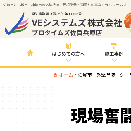
佐賀市と小城市、神埼市の外壁塗装・屋根塗装・雨漏りの事ならVEシステムズ
はじめての方へ
施工事例
はじめて外壁塗
ホーム
»
佐賀市 外壁塗装 シー
すべての事例
装を検討されて
いる方へ
施工内容の事例
喜んでいただけ
施工エリアの事
る３つの理由
現場奮
例
色の事例