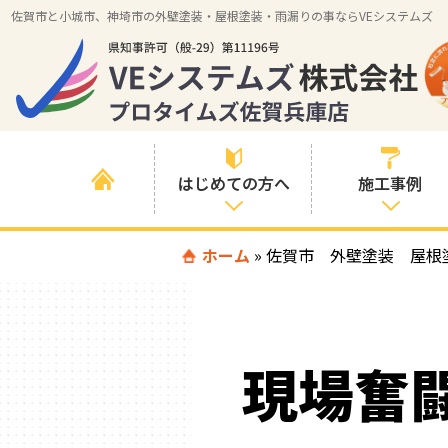
佐賀市と小城市、神埼市の外壁塗装・屋根塗装・雨漏りの事ならVEシステムズ
はじめての方へ
施工事例
はじめて外壁塗
ホーム
»
佐賀市 外壁塗装 屋根
すべての事例
装を検討されて
いる方へ
施工内容の事例
喜んでいただけ
施工エリアの事
る３つの理由
現場奮
例
色の事例