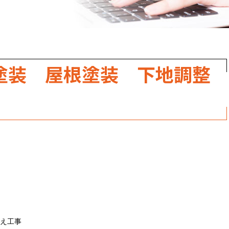
職人のこだわり
お家の健康診断
保証・点検
塗装 屋根塗装 下地調整
見積書の見方
。
え工事