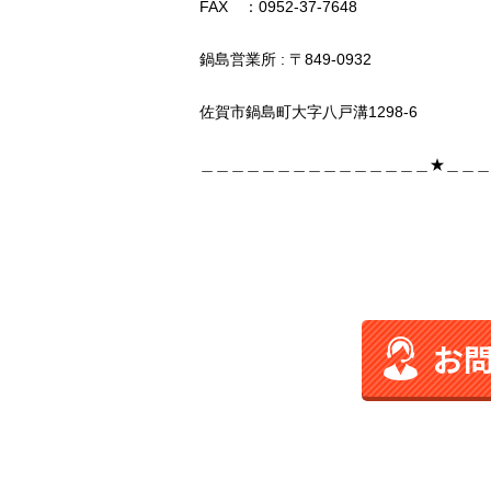
FAX ：0952-37-7648
鍋島営業所 : 〒849-0932
佐賀市鍋島町大字八戸溝1298-6
＿＿＿＿＿＿＿＿＿＿＿＿＿＿＿★＿＿＿
お