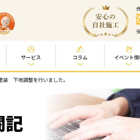
サービス
コラム
イベント情
塗装 下地調整を行いました。
塗装プランと価
社長コラム
格
塗装コラム
プロタイムズオ
リジナル塗料
塗料コラム
闘記
お客様との交流
を大切に