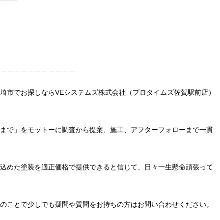
＿＿＿＿＿＿＿＿＿＿＿
埼市でお探しならVEシステムズ株式会社（プロタイムズ佐賀駅前店）
まで」をモットーに調査から提案、施工、アフターフォローまで一貫
込めた塗装を適正価格で提供できると信じて、日々一生懸命頑張って
のことで少しでも疑問や質問をお持ちの方はお問い合わせください。