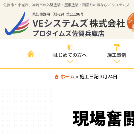
佐賀市と小城市、神埼市の外壁塗装・屋根塗装・雨漏りの事ならVEシステムズ
はじめての方へ
施工事例
はじめて外壁塗
ホーム
»
施工日記 3月24日
すべての事例
装を検討されて
いる方へ
施工内容の事例
喜んでいただけ
施工エリアの事
る３つの理由
現場奮
例
色の事例