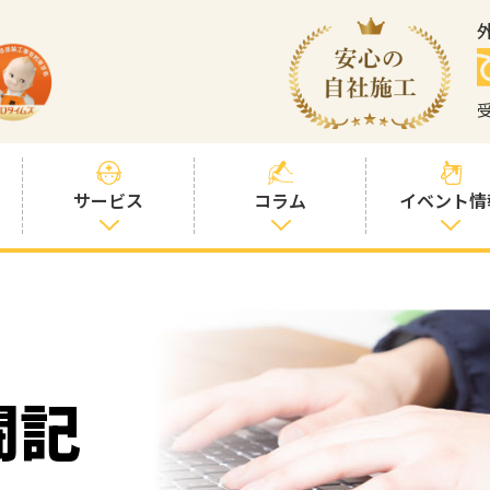
サービス
コラム
イベント情
塗装プランと価
社長コラム
格
塗装コラム
プロタイムズオ
リジナル塗料
塗料コラム
闘記
お客様との交流
を大切に