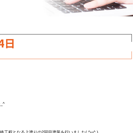
職人のこだわり
お家の健康診断
保証・点検
4日
見積書の見方
_^
工程となる上塗りの2回目塗装を行いました( ^ω^ )