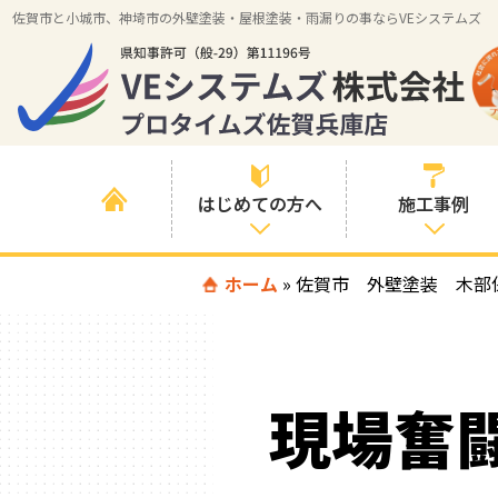
佐賀市と小城市、神埼市の外壁塗装・屋根塗装・雨漏りの事ならVEシステムズ
はじめての方へ
施工事例
はじめて外壁塗
ホーム
»
佐賀市 外壁塗装 木部
すべての事例
装を検討されて
いる方へ
施工内容の事例
喜んでいただけ
施工エリアの事
る３つの理由
現場奮
例
色の事例