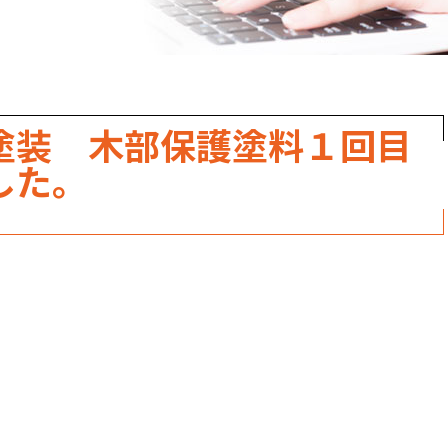
職人のこだわり
お家の健康診断
保証・点検
塗装 木部保護塗料１回目
見積書の見方
した。