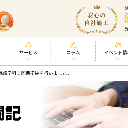
サービス
コラム
イベント情
保護塗料１回目塗装を行いました。
塗装プランと価
社長コラム
格
塗装コラム
プロタイムズオ
リジナル塗料
塗料コラム
闘記
お客様との交流
を大切に