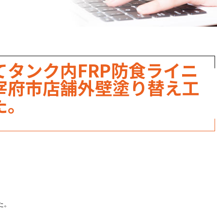
職人のこだわり
お家の健康診断
保証・点検
てタンク内FRP防食ライニ
見積書の見方
宰府市店舗外壁塗り替え工
た。
た。