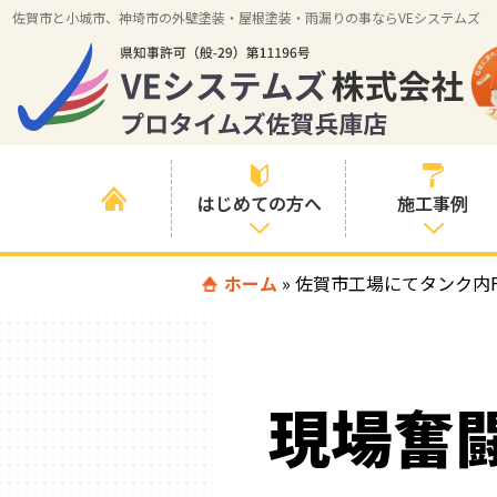
佐賀市と小城市、神埼市の外壁塗装・屋根塗装・雨漏りの事ならVEシステムズ
はじめての方へ
施工事例
はじめて外壁塗
ホーム
»
佐賀市工場にてタンク内
すべての事例
装を検討されて
いる方へ
施工内容の事例
喜んでいただけ
施工エリアの事
る３つの理由
現場奮
例
色の事例