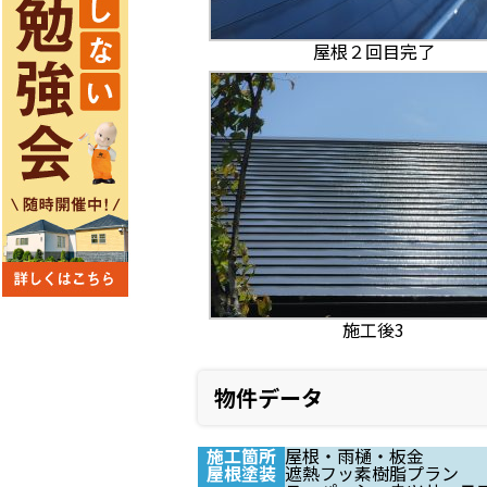
屋根２回目完了
施工後3
物件データ
施工箇所
屋根・雨樋・板金
屋根塗装
遮熱フッ素樹脂プラン