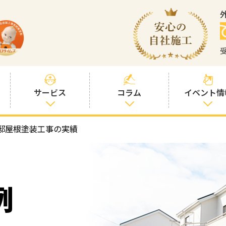
サービス
コラム
イベント情
邸屋根塗装工事の実績
塗装プランと価
社長コラム
格
塗装コラム
プロタイムズオ
リジナル塗料
塗料コラム
例
お客様との交流
を大切に