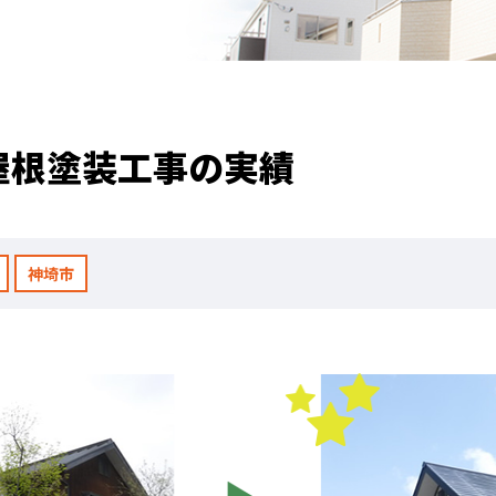
職人のこだわり
お家の健康診断
保証・点検
屋根塗装工事の実績
見積書の見方
神埼市