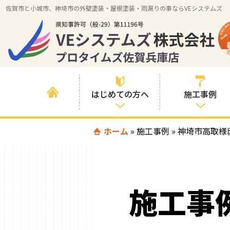
佐賀市と小城市、神埼市の外壁塗装・屋根塗装・雨漏りの事ならVEシステムズ
はじめての方へ
施工事例
はじめて外壁塗
ホーム
»
施工事例
»
すべての事例
神埼市高取様
装を検討されて
いる方へ
施工内容の事例
喜んでいただけ
施工エリアの事
る３つの理由
施工事
例
色の事例