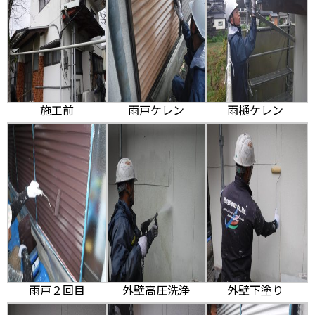
施工前
雨戸ケレン
雨樋ケレン
雨戸２回目
外壁高圧洗浄
外壁下塗り