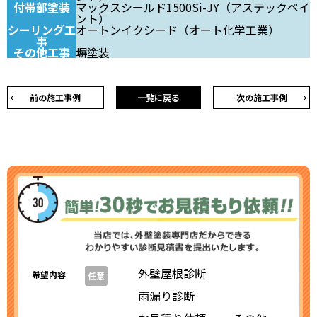
付帯部塗装
マックスシールド1500Si-JY（アステックペイ
ント）
シーリング工
オートンイクシード（オート化学工業）
事
その他工事
塀塗装
前の施工事例
一覧に戻る
次の施工事例
外壁屋根診断
希望内容
任意
雨漏り診断