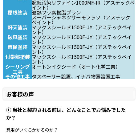
超低汚染リファイン1000MF-IR（アステックペ
イント）
屋根塗装
遮熱フッ素樹脂プラン
スーパーシャネツサーモフッソ（アステック
ペイント）
軒天塗装
マックスシールド1500F-JY（アステックペイ
ント）
破風塗装
マックスシールド1500F-JY（アステックペイ
ント）
雨樋塗装
マックスシールド1500F-JY（アステックペイ
ント）
付帯部塗装
マックスシールド1500F-JY（アステックペイ
ント）
シーリング
オートンイクシード（オート化学工業）
工事
その他工事
タスペーサー設置、イナバ物置設置工事
お客様の声
① 当社と契約される前は、どんなことでお悩みでした
か？
費用がいくらかかるのか？