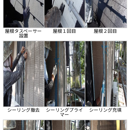
屋根タスペーサー
屋根１回目
屋根２回目
設置
シーリング撤去
シーリングプライ
シーリング充填
マー