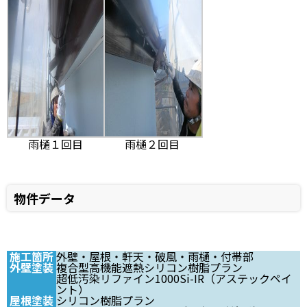
雨樋１回目
雨樋２回目
物件データ
施工箇所
外壁・屋根・軒天・破風・雨樋・付帯部
外壁塗装
複合型高機能遮熱シリコン樹脂プラン
超低汚染リファイン1000Si-IR（アステックペイ
ント）
屋根塗装
シリコン樹脂プラン