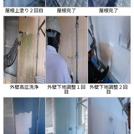
屋根上塗り２回目
屋根完了
屋根完了
外壁高圧洗浄
外壁下地調整１回
外壁下地調整２回
目
目