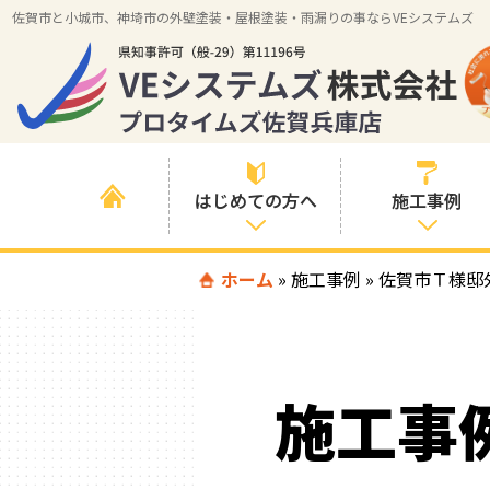
佐賀市と小城市、神埼市の外壁塗装・屋根塗装・雨漏りの事ならVEシステムズ
はじめての方へ
施工事例
はじめて外壁塗
ホーム
»
施工事例
»
すべての事例
佐賀市Ｔ様邸
装を検討されて
いる方へ
施工内容の事例
喜んでいただけ
施工エリアの事
る３つの理由
施工事
例
色の事例