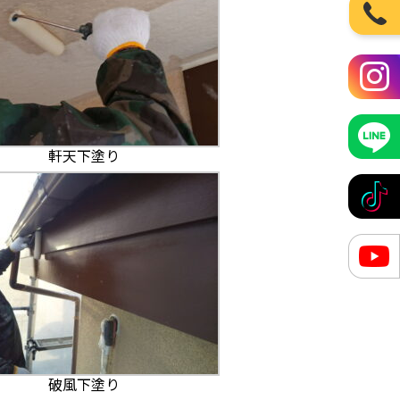
軒天下塗り
破風下塗り