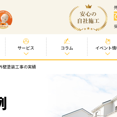
サービス
コラム
イベント情
外壁塗装工事の実績
塗装プランと価
社長コラム
格
塗装コラム
プロタイムズオ
リジナル塗料
塗料コラム
例
お客様との交流
を大切に