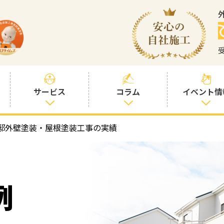
サービス
コラム
イベント情
邸外壁塗装・屋根塗装工事の実績
塗装プランと価
社長コラム
格
塗装コラム
プロタイムズオ
リジナル塗料
塗料コラム
例
お客様との交流
を大切に