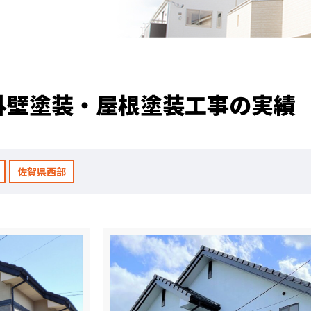
職人のこだわり
お家の健康診断
保証・点検
外壁塗装・屋根塗装工事の実績
見積書の見方
佐賀県西部