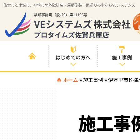
佐賀市と小城市、神埼市の外壁塗装・屋根塗装・雨漏りの事ならVEシステムズ
はじめての方へ
施工事例
はじめて外壁塗
ホーム
»
施工事例
»
すべての事例
伊万里市Ｋ様
装を検討されて
いる方へ
施工内容の事例
喜んでいただけ
施工エリアの事
る３つの理由
施工事
例
色の事例