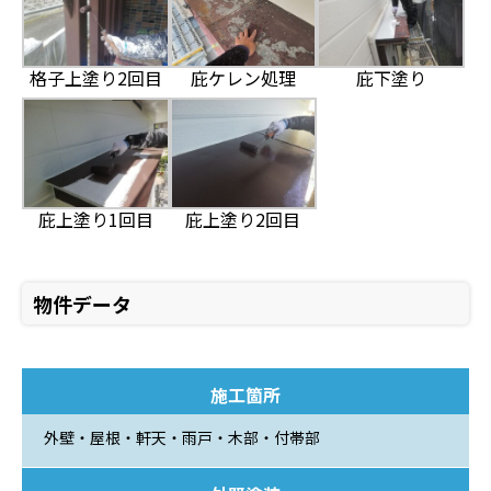
格子上塗り2回目
庇ケレン処理
庇下塗り
庇上塗り1回目
庇上塗り2回目
物件データ
施工箇所
外壁・屋根・軒天・雨戸・木部・付帯部