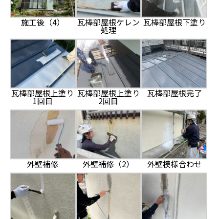
施工後（4）
瓦棒部屋根ケレン
瓦棒部屋根下塗り
処理
瓦棒部屋根上塗り
瓦棒部屋根上塗り
瓦棒部屋根完了
1回目
2回目
外壁補修
外壁補修（2）
外壁模様合わせ