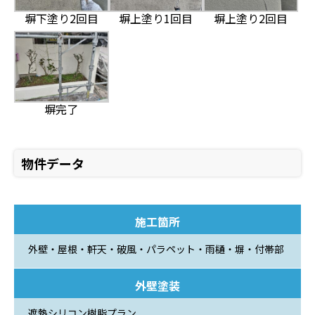
塀下塗り2回目
塀上塗り1回目
塀上塗り2回目
塀完了
物件データ
施工箇所
外壁・屋根・軒天・破風・パラペット・雨樋・塀・付帯部
外壁塗装
遮熱シリコン樹脂プラン