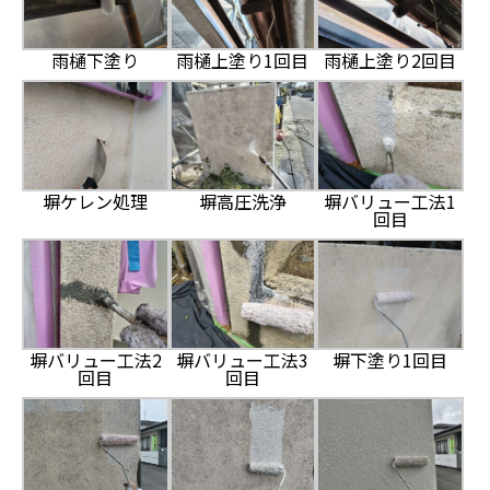
雨樋下塗り
雨樋上塗り1回目
雨樋上塗り2回目
塀ケレン処理
塀高圧洗浄
塀バリュー工法1
回目
塀バリュー工法2
塀バリュー工法3
塀下塗り1回目
回目
回目