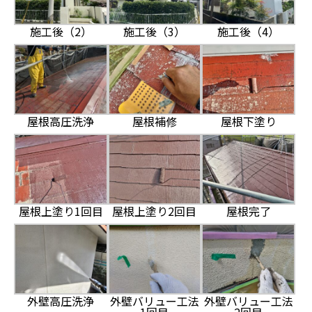
施工後（2）
施工後（3）
施工後（4）
屋根高圧洗浄
屋根補修
屋根下塗り
屋根上塗り1回目
屋根上塗り2回目
屋根完了
外壁高圧洗浄
外壁バリュー工法
外壁バリュー工法