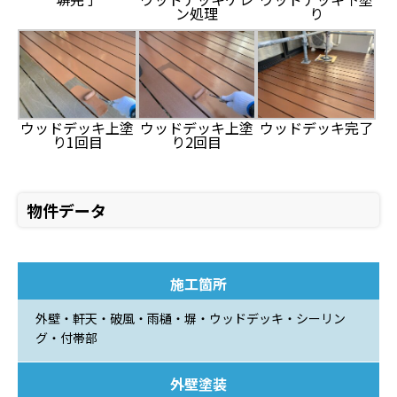
ン処理
り
ウッドデッキ上塗
ウッドデッキ上塗
ウッドデッキ完了
り1回目
り2回目
物件データ
施工箇所
外壁・軒天・破風・雨樋・塀・ウッドデッキ・シーリン
グ・付帯部
外壁塗装