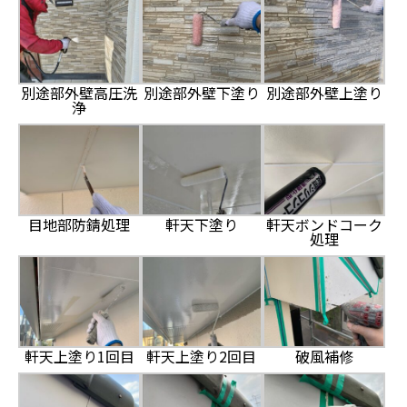
別途部外壁高圧洗
別途部外壁下塗り
別途部外壁上塗り
浄
目地部防錆処理
軒天下塗り
軒天ボンドコーク
処理
軒天上塗り1回目
軒天上塗り2回目
破風補修