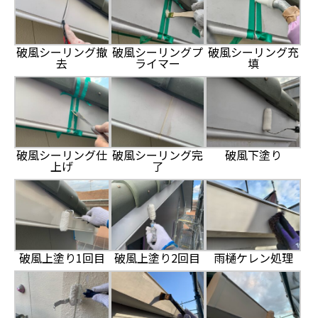
破風シーリング撤
破風シーリングプ
破風シーリング充
去
ライマー
填
破風シーリング仕
破風シーリング完
破風下塗り
上げ
了
破風上塗り1回目
破風上塗り2回目
雨樋ケレン処理