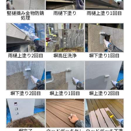
竪樋摘み金物防錆
雨樋下塗り
雨樋上塗り1回目
処理
雨樋上塗り2回目
塀高圧洗浄
塀下塗り1回目
塀下塗り2回目
塀上塗り1回目
塀上塗り2回目
塀完了
ウッドデッキケレ
ウッドデッキ下塗