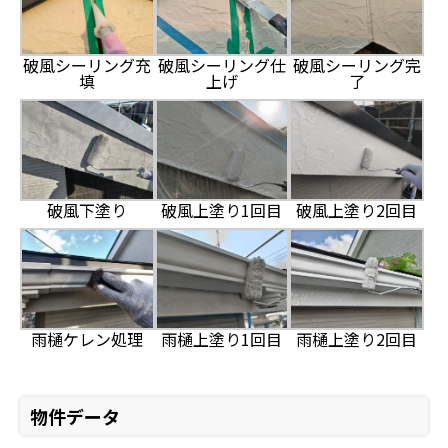
破風シーリング充
破風シーリング仕
破風シーリング完
填
上げ
了
破風下塗り
破風上塗り1回目
破風上塗り2回目
雨樋ケレン処理
雨樋上塗り1回目
雨樋上塗り2回目
物件データ