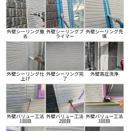
外壁シーリング撤
外壁シーリングプ
外壁シーリング充
去
ライマー
填
外壁シーリング仕
外壁シーリング完
外壁高圧洗浄
上げ
了
外壁バリュー工法
外壁バリュー工法
外壁バリュー工法
1回目
2回目
3回目