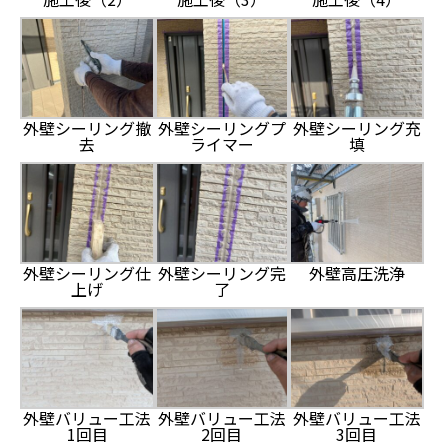
外壁シーリング撤
外壁シーリングプ
外壁シーリング充
去
ライマー
填
外壁シーリング仕
外壁シーリング完
外壁高圧洗浄
上げ
了
外壁バリュー工法
外壁バリュー工法
外壁バリュー工法
1回目
2回目
3回目