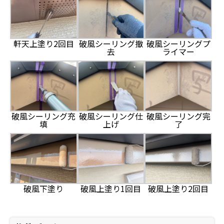
軒天上塗り2回目
破風シーリング撤
破風シーリングプ
去
ライマー
破風シーリング充
破風シーリング仕
破風シーリング完
填
上げ
了
破風下塗り
破風上塗り1回目
破風上塗り2回目