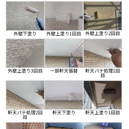
外壁上塗り2回目
外壁下塗り
外壁上塗り1回目
外壁上塗り3回目
一部軒天張替
軒天パテ処理1回
目
軒天パテ処理2回
軒天下塗り
軒天上塗り1回目
目