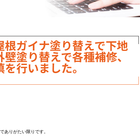
職人のこだわり
お家の健康診断
保証・点検
屋根ガイナ塗り替えで下地
見積書の見方
外壁塗り替えで各種補修、
填を行いました。
でありがたい限りです。