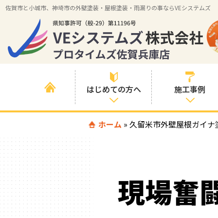
佐賀市と小城市、神埼市の外壁塗装・屋根塗装・雨漏りの事ならVEシステムズ
はじめての方へ
施工事例
はじめて外壁塗
ホーム
»
久留米市外壁屋根ガイナ
すべての事例
装を検討されて
いる方へ
施工内容の事例
喜んでいただけ
施工エリアの事
る３つの理由
現場奮
例
色の事例