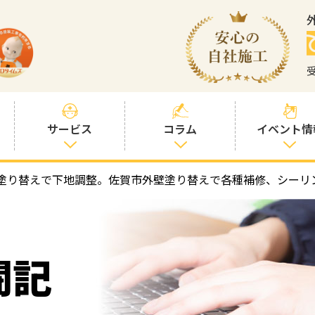
サービス
コラム
イベント情
塗り替えで下地調整。佐賀市外壁塗り替えで各種補修、シーリ
塗装プランと価
社長コラム
格
塗装コラム
プロタイムズオ
リジナル塗料
塗料コラム
闘記
お客様との交流
を大切に