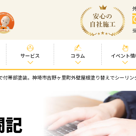
サービス
コラム
イベント情
で付帯部塗装。神埼市吉野ヶ里町外壁屋根塗り替えでシーリン
塗装プランと価
社長コラム
格
塗装コラム
プロタイムズオ
リジナル塗料
塗料コラム
闘記
お客様との交流
を大切に