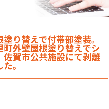
職人のこだわり
お家の健康診断
保証・点検
根塗り替えで付帯部塗装。
見積書の見方
里町外壁屋根塗り替えでシ
。佐賀市公共施設にて剥離
した。