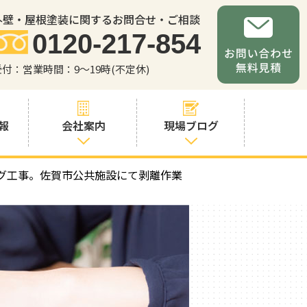
外壁・屋根塗装に関するお問合せ・ご相談
0120-217-854
受付：営業時間：9～19時(不定休)
報
会社案内
現場ブログ
グ工事。佐賀市公共施設にて剥離作業
会社案内
職人・スタッフ
紹介
お問い合わせか
らの流れ
よくあるご質問