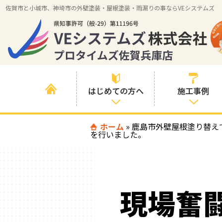
佐賀市と小城市、神埼市の外壁塗装・屋根塗装・雨漏りの事ならVEシステムズ
はじめての方へ
施工事例
はじめて外壁塗
ホーム
»
鹿島市外壁屋根塗り替え
すべての事例
を行いました。
装を検討されて
いる方へ
施工内容の事例
喜んでいただけ
施工エリアの事
る３つの理由
例
現場奮
色の事例