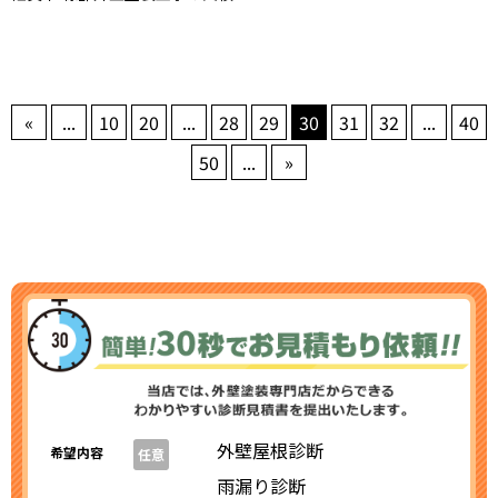
«
...
10
20
...
28
29
30
31
32
...
40
50
...
»
外壁屋根診断
希望内容
任意
雨漏り診断