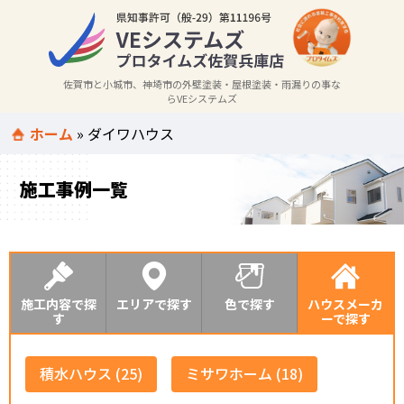
佐賀市と小城市、神埼市の外壁塗装・屋根塗装・雨漏りの事な
らVEシステムズ
ホーム
»
ダイワハウス
施工事例一覧
施工内容で探
エリアで探す
色で探す
ハウスメーカ
す
ーで探す
積水ハウス (25)
ミサワホーム (18)