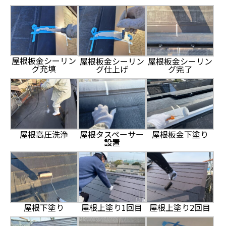
屋根板金シーリン
屋根板金シーリン
屋根板金シーリン
グ充填
グ仕上げ
グ完了
屋根高圧洗浄
屋根タスペーサー
屋根板金下塗り
設置
屋根下塗り
屋根上塗り1回目
屋根上塗り2回目