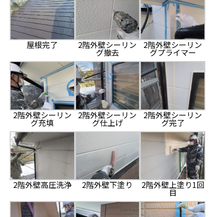
屋根完了
2階外壁シーリン
2階外壁シーリン
グ撤去
グプライマー
2階外壁シーリン
2階外壁シーリン
2階外壁シーリン
グ充填
グ仕上げ
グ完了
2階外壁高圧洗浄
2階外壁下塗り
2階外壁上塗り1回
目