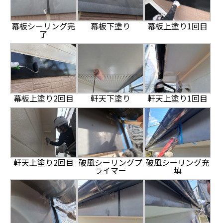
幕板シーリング完
幕板下塗り
幕板上塗り1回目
了
幕板上塗り2回目
軒天下塗り
軒天上塗り1回目
軒天上塗り2回目
破風シーリングプ
破風シーリング充
ライマー
填