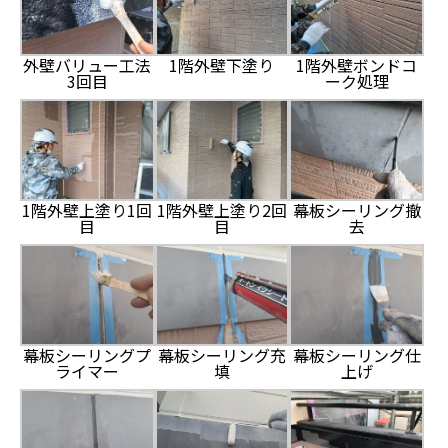
外壁バリュー工法
1階外壁下塗り
1階外壁ボンドコ
3回目
ーク処理
1階外壁上塗り1回
1階外壁上塗り2回
幕板シーリング撤
目
目
去
幕板シーリングプ
幕板シーリング充
幕板シーリング仕
ライマー
填
上げ