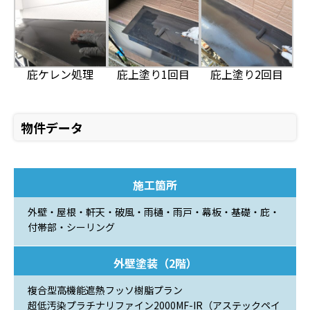
庇ケレン処理
庇上塗り1回目
庇上塗り2回目
物件データ
施工箇所
外壁・屋根・軒天・破風・雨樋・雨戸・幕板・基礎・庇・
付帯部・シーリング
外壁塗装（2階）
複合型高機能遮熱フッソ樹脂プラン
超低汚染プラチナリファイン2000MF-IR（アステックペイ