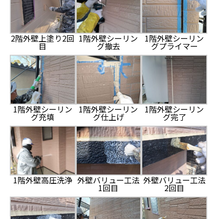
2階外壁上塗り2回
1階外壁シーリン
1階外壁シーリン
目
グ撤去
グプライマー
1階外壁シーリン
1階外壁シーリン
1階外壁シーリン
グ充填
グ仕上げ
グ完了
1階外壁高圧洗浄
外壁バリュー工法
外壁バリュー工法
1回目
2回目