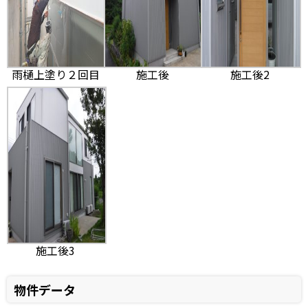
雨樋上塗り２回目
施工後
施工後2
施工後3
物件データ