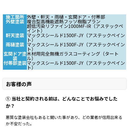
施工箇所
外壁・軒天・雨樋・玄関ドア・付帯部
外壁塗装
複合型高機能遮熱フッソ樹脂プラン
超低汚染リファイン1000MF-IR（アステックペ
イント）
軒天塗装
マックスシールド1500F-JY（アステックペイン
ト）
雨樋塗装
マックスシールド1500F-JY（アステックペイン
ト）
玄関ドア塗
木材用完全無機ガラスコーティング（タート
装
ル）
付帯部塗装
マックスシールド1500F-JY（アステックペイン
ト）
お客様の声
① 当社と契約される前は、どんなことでお悩みでした
か？
悪質な塗装会社もあると聞いた事があり、どの業者が信用出来る
か不安だった。