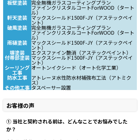
板壁塗装
完全無機ガラスコーティングプラン
ファインクリスタルコートForWOOD（タート
ル）
軒天塗装
マックスシールド1500F-JY（アステックペイ
ント）
破風塗装
完全無機ガラスコーティングプラン
ファインクリスタルコートForWOOD（タート
ル）
雨樋塗装
マックスシールド1500F-JY（アステックペイ
ント）
塀塗装
エクスファイン艶消（アステックペイント）
付帯部塗装
マックスシールド1500F-JY（アステックペイ
ント）
シーリング
オートンイクシード（オート化学工業）
工事
防水工事
アトレーヌ水性防水材補強布工法（アトミク
ス）
その他工事
タスペーサー設置
お客様の声
① 当社と契約される前は、どんなことでお悩みでした
か？