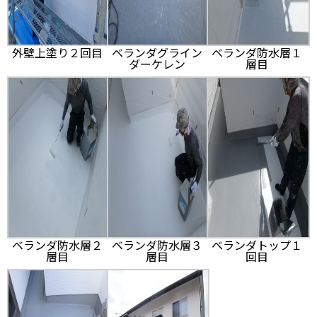
外壁上塗り２回目
ベランダグライン
ベランダ防水層１
ダーケレン
層目
ベランダ防水層２
ベランダ防水層３
ベランダトップ１
層目
層目
回目