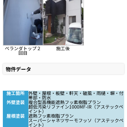
ベランダトップ２
施工後
回目
物件データ
施工箇所
外壁・屋根・板壁・軒天・破風・雨樋・塀・付
帯部・防水
外壁塗装
複合型高機能遮熱フッ素樹脂プラン
超低汚染リファイン1000MF-IR（アステックペ
イント）
屋根塗装
遮熱フッ素樹脂プラン
スーパーシャネツサーモフッソ（アステックペ
イント）