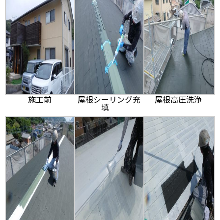
施工前
屋根シーリング充
屋根高圧洗浄
填