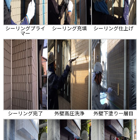
シーリングプライ
シーリング充填
シーリング仕上げ
マー
シーリング完了
外壁高圧洗浄
外壁下塗り一層目