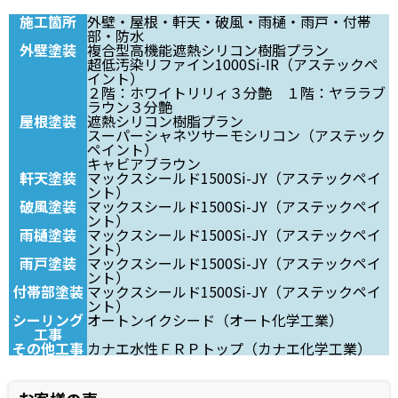
施工箇所
外壁・屋根・軒天・破風・雨樋・雨戸・付帯
部・防水
外壁塗装
複合型高機能遮熱シリコン樹脂プラン
超低汚染リファイン1000Si-IR（アステックペ
イント）
２階：ホワイトリリィ３分艶 １階：ヤララブ
ラウン３分艶
屋根塗装
遮熱シリコン樹脂プラン
スーパーシャネツサーモシリコン（アステック
ペイント）
キャビアブラウン
軒天塗装
マックスシールド1500Si-JY（アステックペイ
ント）
破風塗装
マックスシールド1500Si-JY（アステックペイ
ント）
雨樋塗装
マックスシールド1500Si-JY（アステックペイ
ント）
雨戸塗装
マックスシールド1500Si-JY（アステックペイ
ント）
付帯部塗装
マックスシールド1500Si-JY（アステックペイ
ント）
シーリング
オートンイクシード（オート化学工業）
工事
その他工事
カナエ水性ＦＲＰトップ（カナエ化学工業）