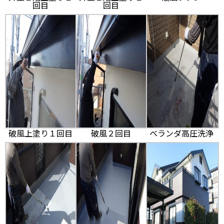
回目
回目
破風上塗り１回目
破風２回目
ベランダ高圧洗浄