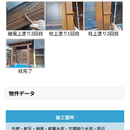
破風上塗り2回目
柱上塗り1回目
柱上塗り2回目
柱完了
物件データ
施工箇所
外壁・軒天・破風・軒裏木部・玄関廻り木部・雨戸