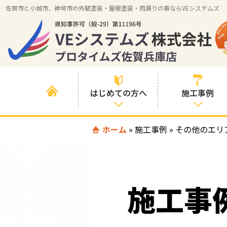
佐賀市と小城市、神埼市の外壁塗装・屋根塗装・雨漏りの事ならVEシステムズ
はじめての方へ
施工事例
はじめて外壁塗
ホーム
»
施工事例
»
すべての事例
その他のエリ
装を検討されて
いる方へ
施工内容の事例
喜んでいただけ
施工エリアの事
る３つの理由
施工事
例
色の事例