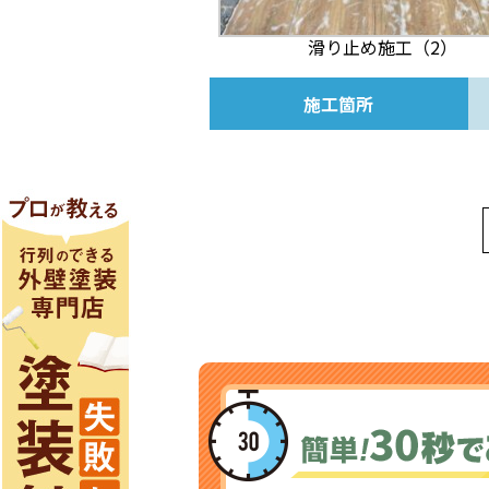
滑り止め施工（2）
施工箇所