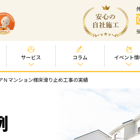
サービス
コラム
イベント情
アＮマンション様床滑り止め工事の実績
塗装プランと価
社長コラム
格
塗装コラム
プロタイムズオ
リジナル塗料
塗料コラム
例
お客様との交流
を大切に