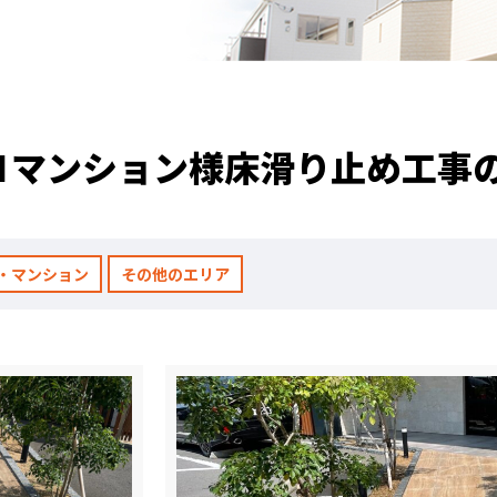
職人のこだわり
お家の健康診断
保証・点検
Ｎマンション様床滑り止め工事
見積書の見方
・マンション
その他のエリア