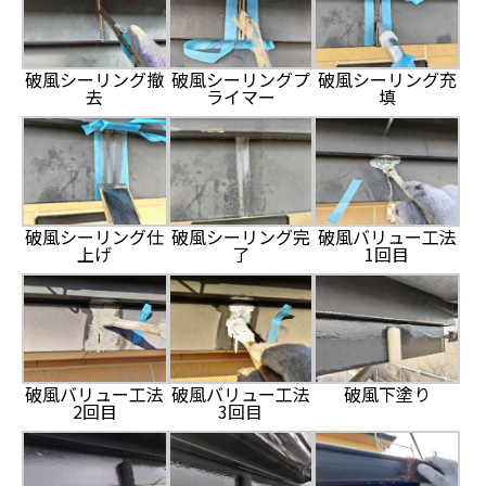
破風シーリング撤
破風シーリングプ
破風シーリング充
去
ライマー
填
破風シーリング仕
破風シーリング完
破風バリュー工法
上げ
了
1回目
破風バリュー工法
破風バリュー工法
破風下塗り
2回目
3回目