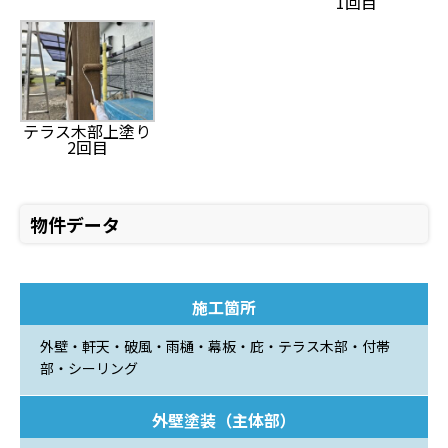
1回目
テラス木部上塗り
2回目
物件データ
施工箇所
外壁・軒天・破風・雨樋・幕板・庇・テラス木部・付帯
部・シーリング
外壁塗装（主体部）