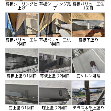
幕板シーリング仕
幕板シーリング完
幕板バリュー工法
上げ
了
1回目
幕板バリュー工法
幕板バリュー工法
幕板下塗り
2回目
3回目
幕板上塗り1回目
幕板上塗り2回目
庇ケレン処理
庇上塗り1回目
庇上塗り2回目
テラス木部上塗り