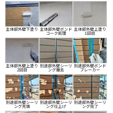
主体部外壁下塗り
主体部外壁ボンド
主体部外壁上塗り
コーク処理
1回目
主体部外壁上塗り
別途部外壁シーリ
別途部外壁ボンド
2回目
ング撤去
ブレーカー
別途部外壁シーリ
別途部外壁シーリ
別途部外壁シーリ
ング充填
ング仕上げ
ング完了