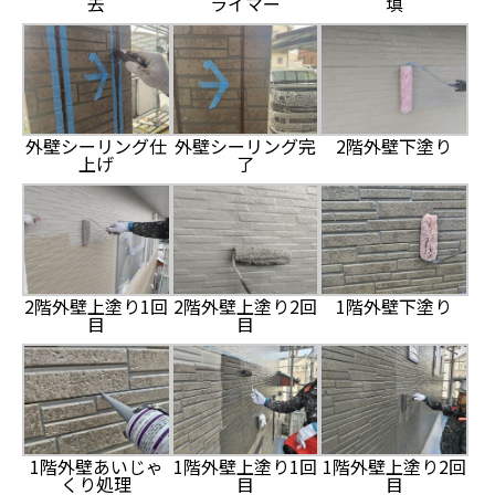
去
ライマー
填
外壁シーリング仕
外壁シーリング完
2階外壁下塗り
上げ
了
2階外壁上塗り1回
2階外壁上塗り2回
1階外壁下塗り
目
目
1階外壁あいじゃ
1階外壁上塗り1回
1階外壁上塗り2回
くり処理
目
目