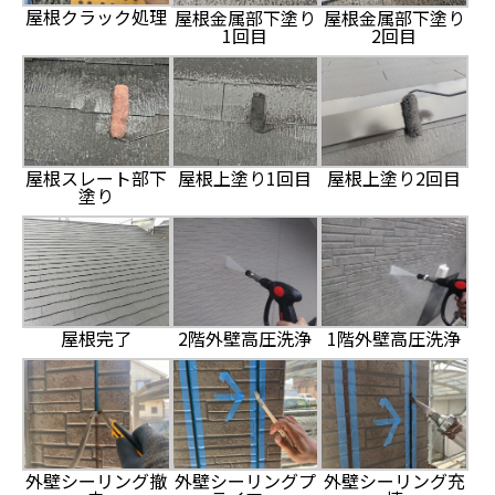
屋根クラック処理
屋根金属部下塗り
屋根金属部下塗り
1回目
2回目
屋根スレート部下
屋根上塗り1回目
屋根上塗り2回目
塗り
屋根完了
2階外壁高圧洗浄
1階外壁高圧洗浄
外壁シーリング撤
外壁シーリングプ
外壁シーリング充