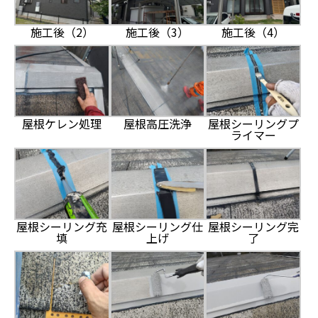
施工後（2）
施工後（3）
施工後（4）
屋根ケレン処理
屋根高圧洗浄
屋根シーリングプ
ライマー
屋根シーリング充
屋根シーリング仕
屋根シーリング完
填
上げ
了