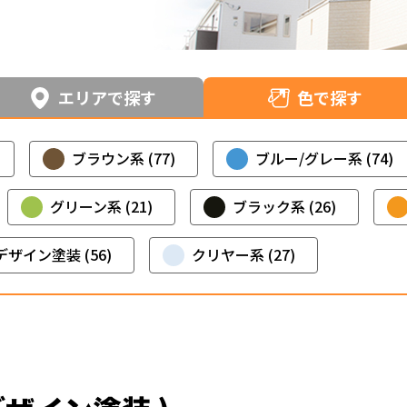
職人のこだわり
お家の健康診断
保証・点検
エリアで探す
色で探す
見積書の見方
ブラウン系 (77)
ブルー/グレー系 (74)
グリーン系 (21)
ブラック系 (26)
デザイン塗装 (56)
クリヤー系 (27)