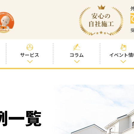
サービス
コラム
イベント情
塗装プランと価
社長コラム
格
塗装コラム
プロタイムズオ
リジナル塗料
塗料コラム
例一覧
お客様との交流
を大切に