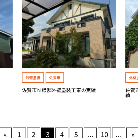
外壁塗装
佐賀市
外壁
佐賀市Ｎ様邸外壁塗装工事の実績
佐賀
績
«
1
2
3
4
5
...
10
...
»