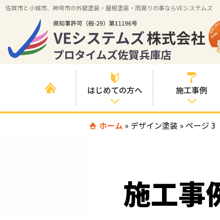
佐賀市と小城市、神埼市の外壁塗装・屋根塗装・雨漏りの事ならVEシステムズ
はじめての方へ
施工事例
はじめて外壁塗
ホーム
»
デザイン塗装
すべての事例
»
ページ 3
装を検討されて
いる方へ
施工内容の事例
喜んでいただけ
施工エリアの事
る３つの理由
施工事
例
色の事例