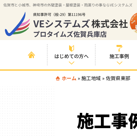
佐賀市と小城市、神埼市の外壁塗装・屋根塗装・雨漏りの事ならVEシステムズ
はじめての方へ
施工事例
はじめて外壁塗
ホーム
»
施工地域
»
すべての事例
佐賀県東部
装を検討されて
いる方へ
施工内容の事例
喜んでいただけ
施工エリアの事
る３つの理由
施工事
例
色の事例