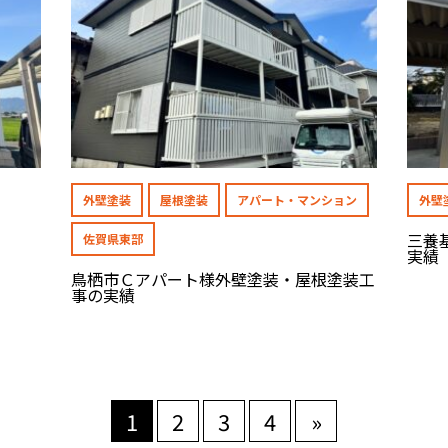
外壁塗装
屋根塗装
アパート・マンション
外壁
三養
佐賀県東部
実績
鳥栖市Ｃアパート様外壁塗装・屋根塗装工
事の実績
1
2
3
4
»