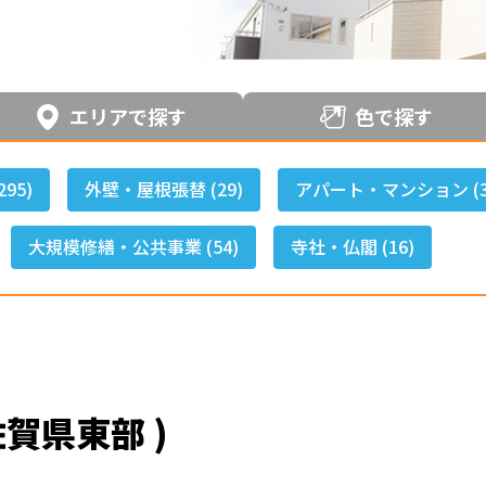
職人のこだわり
お家の健康診断
保証・点検
エリアで探す
色で探す
見積書の見方
95)
外壁・屋根張替 (29)
アパート・マンション (3
大規模修繕・公共事業 (54)
寺社・仏閣 (16)
佐賀県東部 )