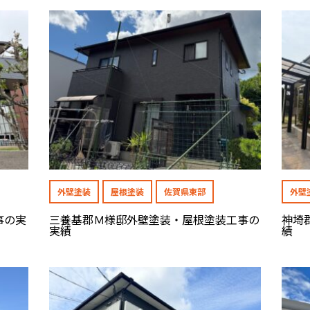
外壁塗装
屋根塗装
佐賀県東部
外壁
事の実
三養基郡Ｍ様邸外壁塗装・屋根塗装工事の
神埼
実績
績