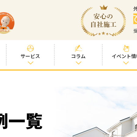
サービス
コラム
イベント情
塗装プランと価
社長コラム
格
塗装コラム
プロタイムズオ
リジナル塗料
塗料コラム
例一覧
お客様との交流
を大切に