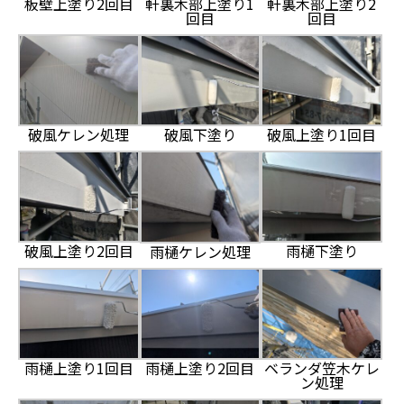
板壁上塗り2回目
軒裏木部上塗り1
軒裏木部上塗り2
回目
回目
破風下塗り
破風上塗り1回目
破風ケレン処理
破風上塗り2回目
雨樋下塗り
雨樋ケレン処理
雨樋上塗り1回目
雨樋上塗り2回目
ベランダ笠木ケレ
ン処理