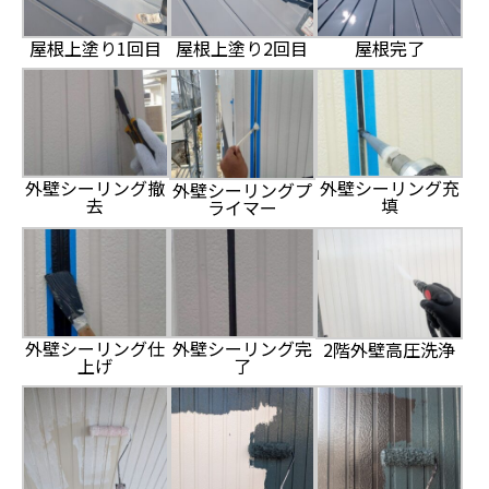
屋根上塗り1回目
屋根上塗り2回目
屋根完了
外壁シーリング撤
外壁シーリング充
外壁シーリングプ
去
填
ライマー
外壁シーリング仕
外壁シーリング完
2階外壁高圧洗浄
上げ
了