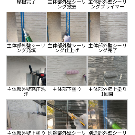
屋根完了
主体部外壁シーリ
主体部外壁シーリ
ング撤去
ングプライマー
主体部外壁シーリ
主体部外壁シーリ
主体部外壁シーリ
ング充填
ング仕上げ
ング完了
主体部外壁高圧洗
主体部下塗り
主体部外壁上塗り
浄
1回目
別途部外壁シーリ
別途部外壁シーリ
主体部外壁上塗り