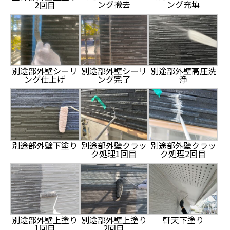
ング撤去
ング充填
2回目
別途部外壁シーリ
別途部外壁シーリ
別途部外壁高圧洗
ング仕上げ
ング完了
浄
別途部外壁下塗り
別途部外壁クラッ
別途部外壁クラッ
ク処理1回目
ク処理2回目
別途部外壁上塗り
軒天下塗り
別途部外壁上塗り
1回目
2回目