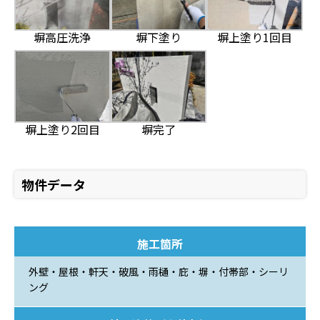
塀高圧洗浄
塀下塗り
塀上塗り1回目
塀上塗り2回目
塀完了
物件データ
施工箇所
外壁・屋根・軒天・破風・雨樋・庇・塀・付帯部・シーリ
ング