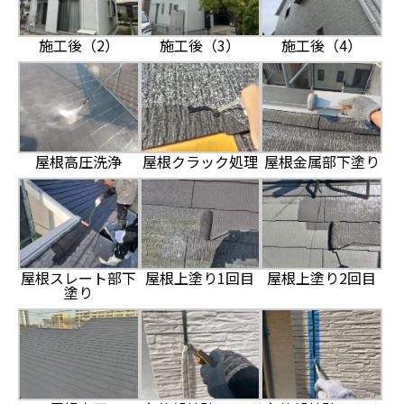
施工後（3）
施工後（2）
施工後（4）
屋根高圧洗浄
屋根クラック処理
屋根金属部下塗り
屋根スレート部下
屋根上塗り1回目
屋根上塗り2回目
塗り